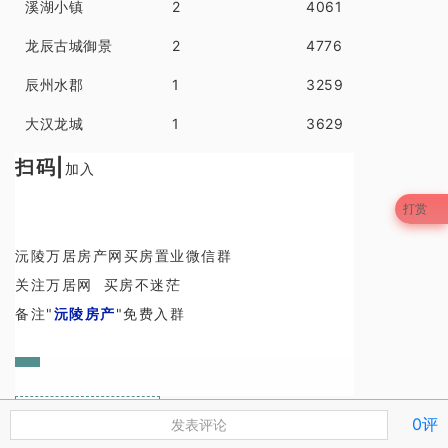
溪湖小镇
2
4061
龙辰古城御景
2
4776
辰州水郡
1
3259
大汉龙城
1
3629
扫码|
加入
打赏
沅陵万居房产网买房置业微信群
关注万居网 买房不迷茫
备注"
沅陵房产
"免费入群
0评
发表评论